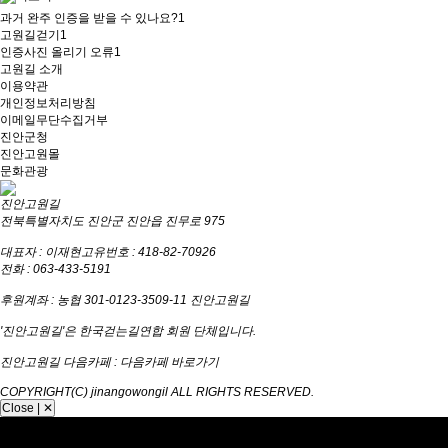
과거 완주 인증을 받을 수 있나요?
1
고원길걷기
1
인증사진 올리기 오류
1
고원길 소개
이용약관
개인정보처리방침
이메일무단수집거부
진안군청
진안고원몰
문화관광
진안고원길
전북특별자치도 진안군 진안읍 진무로 975
대표자 : 이재현
고유번호 : 418-82-70926
전화 : 063-433-5191
후원계좌 : 농협 301-0123-3509-11 진안고원길
'진안고원길'은 한국걷는길연합 회원 단체입니다.
진안고원길 다음카페 :
다음카페 바로가기
COPYRIGHT(C) jinangowongil ALL RIGHTS RESERVED.
Close | ✕