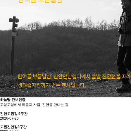
하늘땅
완보인증
고샅고샅에서 마을과 사람, 진안을 만나는 길
진안고원길 9구간
2026-07-26
고원진안길8구간