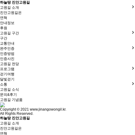
하늘땅 진안고원길
고원길 소개
진안고원길은
연혁
안내정보
후원
고원길 구간
구간
교통안내
완주인증
인증방법
인증사진
고원길 전당
프로그램
걷기여행
달빛걷기
소통
고원길 소식
문의&후기
고원길 기념품
Copyright © 2021 www.jinangowongil.kr.
All Rights Reserved.
하늘땅 진안고원길
고원길 소개
진안고원길은
연혁