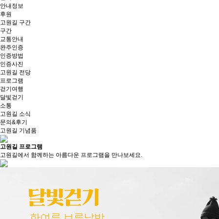
안내정보
후원
고원길 구간
구간
교통안내
완주인증
인증방법
인증사진
고원길 전당
프로그램
걷기여행
달빛걷기
소통
고원길 소식
문의&후기
고원길 기념품
고원길
프로그램
평균고도 300m, 고원마을 100개,
평균고도 300m, 고원마을 100개,
평균고도 300m, 고원마을 100개,
고원길에서 함께하는 아름다운 프로그램을 만나보세요.
고원고개 50개, 고원길 210㎞에서 놀다
고원고개 50개, 고원길 210㎞에서 놀다
고원고개 50개, 고원길 210㎞에서 놀다
마을 고샅고샅 묻어있는
마을 고샅고샅 묻어있는
마을 고샅고샅 묻어있는
고원의 아름다움과 만나다
고원의 아름다움과 만나다
고원의 아름다움과 만나다