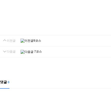
이전글
9코스
다음글
7코스
댓글
0