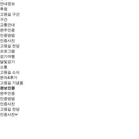
안내정보
후원
고원길 구간
구간
교통안내
완주인증
인증방법
인증사진
고원길 전당
프로그램
걷기여행
달빛걷기
소통
고원길 소식
문의&후기
고원길 기념품
완보인증
완주인증
인증방법
인증사진
고원길 전당
인증사진