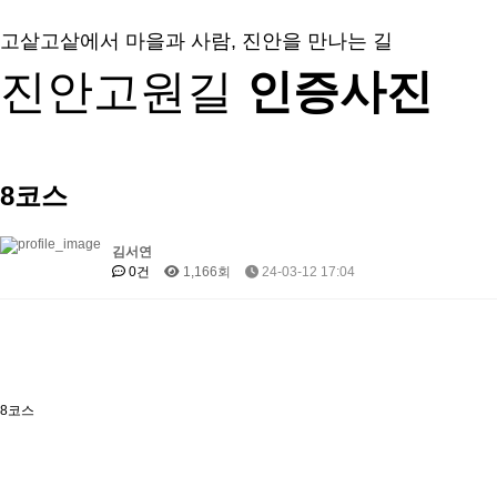
고샅고샅에서 마을과 사람, 진안을 만나는 길
진안고원길
인증사진
8코스
김서연
0건
1,166회
24-03-12 17:04
8코스