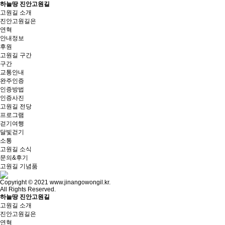
하늘땅 진안고원길
고원길 소개
진안고원길은
연혁
안내정보
후원
고원길 구간
구간
교통안내
완주인증
인증방법
인증사진
고원길 전당
프로그램
걷기여행
달빛걷기
소통
고원길 소식
문의&후기
고원길 기념품
Copyright © 2021 www.jinangowongil.kr.
All Rights Reserved.
하늘땅 진안고원길
고원길 소개
진안고원길은
연혁