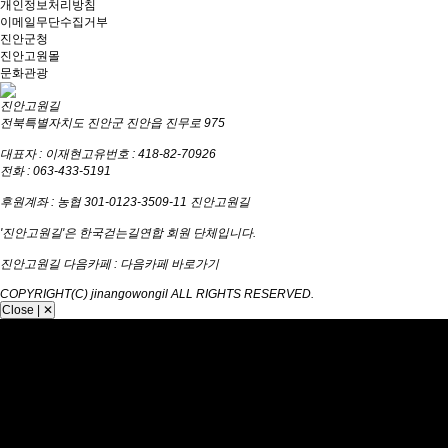
개인정보처리방침
이메일무단수집거부
진안군청
진안고원몰
문화관광
진안고원길
전북특별자치도 진안군 진안읍 진무로 975
대표자 : 이재현
고유번호 : 418-82-70926
전화 : 063-433-5191
후원계좌 : 농협 301-0123-3509-11 진안고원길
'진안고원길'은 한국걷는길연합 회원 단체입니다.
진안고원길 다음카페 :
다음카페 바로가기
COPYRIGHT(C) jinangowongil ALL RIGHTS RESERVED.
Close | ✕