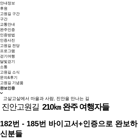
안내정보
후원
고원길 구간
구간
교통안내
완주인증
인증방법
인증사진
고원길 전당
프로그램
걷기여행
달빛걷기
소통
고원길 소식
문의&후기
고원길 기념품
완보인증
고샅고샅에서 마을과 사람, 진안을 만나는 길
진안고원길
210㎞ 완주 여행자들
182번 - 185번 바이고서+인증으로 완보하
신분들