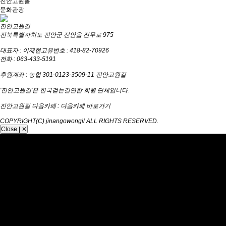
진안고원몰
문화관광
진안고원길
전북특별자치도 진안군 진안읍 진무로 975
대표자 : 이재현
고유번호 : 418-82-70926
전화 : 063-433-5191
후원계좌 : 농협 301-0123-3509-11 진안고원길
'진안고원길'은 한국걷는길연합 회원 단체입니다.
진안고원길 다음카페 :
다음카페 바로가기
COPYRIGHT(C) jinangowongil ALL RIGHTS RESERVED.
Close | ✕