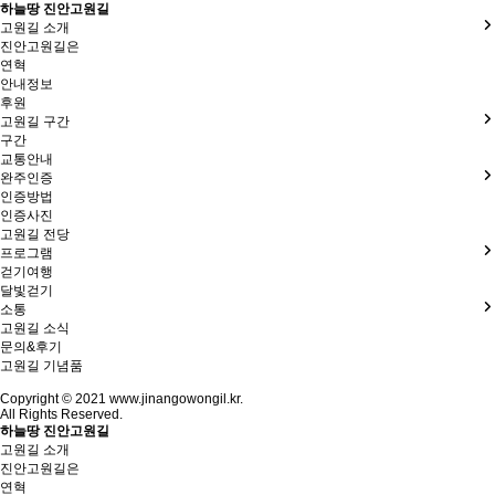
하늘땅 진안고원길
고원길 소개
진안고원길은
연혁
안내정보
후원
고원길 구간
구간
교통안내
완주인증
인증방법
인증사진
고원길 전당
프로그램
걷기여행
달빛걷기
소통
고원길 소식
문의&후기
고원길 기념품
Copyright © 2021 www.jinangowongil.kr.
All Rights Reserved.
하늘땅 진안고원길
고원길 소개
진안고원길은
연혁