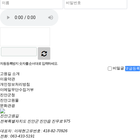
자동등록방지 숫자를 순서대로 입력하세요.
비밀글
댓글등록
고원길 소개
이용약관
개인정보처리방침
이메일무단수집거부
진안군청
진안고원몰
문화관광
진안고원길
전북특별자치도 진안군 진안읍 진무로 975
대표자 : 이재현
고유번호 : 418-82-70926
전화 : 063-433-5191