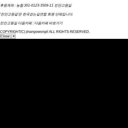
후원계좌 : 농협 301-0123-3509-11 진안고원길
'진안고원길'은 한국걷는길연합 회원 단체입니다.
진안고원길 다음카페 :
다음카페 바로가기
COPYRIGHT(C) jinangowongil ALL RIGHTS RESERVED.
Close | ✕