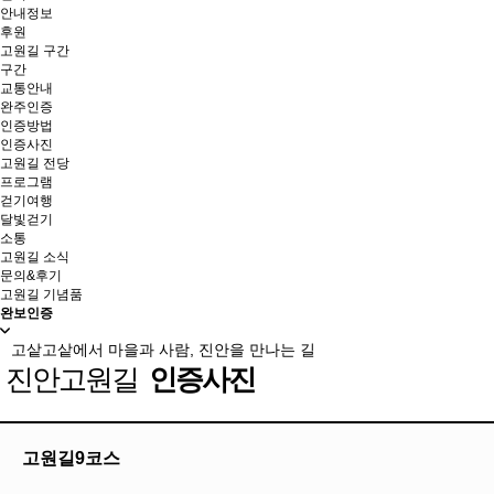
안내정보
후원
고원길 구간
구간
교통안내
완주인증
인증방법
인증사진
고원길 전당
프로그램
걷기여행
달빛걷기
소통
고원길 소식
문의&후기
고원길 기념품
완보인증
고샅고샅에서 마을과 사람, 진안을 만나는 길
진안고원길
인증사진
고원길9코스