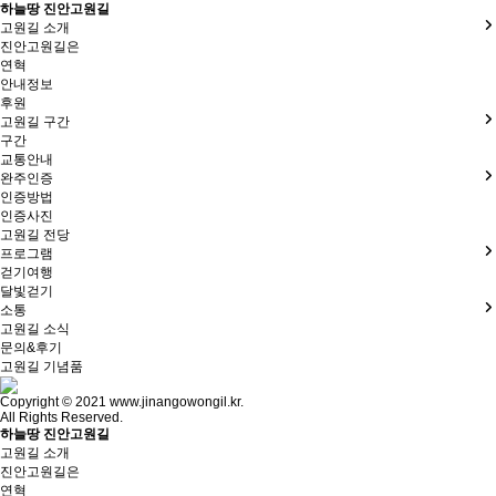
하늘땅 진안고원길
고원길 소개
진안고원길은
연혁
안내정보
후원
고원길 구간
구간
교통안내
완주인증
인증방법
인증사진
고원길 전당
프로그램
걷기여행
달빛걷기
소통
고원길 소식
문의&후기
고원길 기념품
Copyright © 2021 www.jinangowongil.kr.
All Rights Reserved.
하늘땅 진안고원길
고원길 소개
진안고원길은
연혁